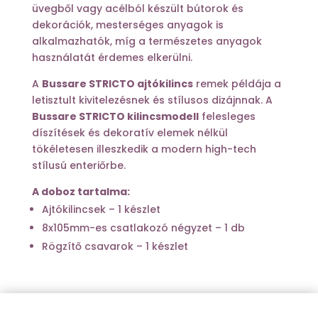
üvegből vagy acélból készült bútorok és
dekorációk, mesterséges anyagok is
alkalmazhatók, míg a természetes anyagok
használatát érdemes elkerülni.
A
Bussare STRICTO ajtókilincs
remek példája a
letisztult kivitelezésnek és stílusos dizájnnak. A
Bussare STRICTO kilincsmodell
felesleges
díszítések és dekoratív elemek nélkül
tökéletesen illeszkedik a modern high-tech
stílusú enteriőrbe.
A doboz tartalma:
Ajtókilincsek – 1 készlet
8x105mm-es csatlakozó négyzet – 1 db
Rögzítő csavarok – 1 készlet