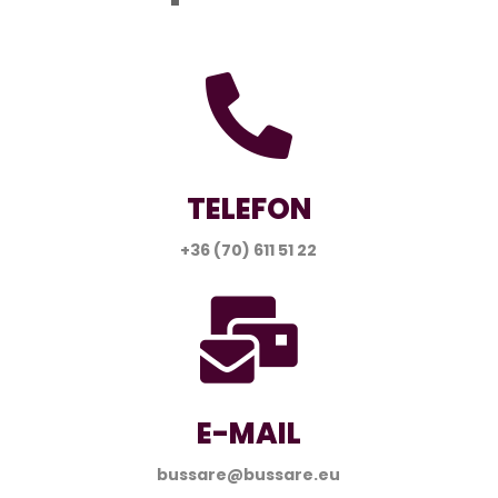

TELEFON
+36 (70) 611 51 22

E-MAIL
bussare@bussare.eu