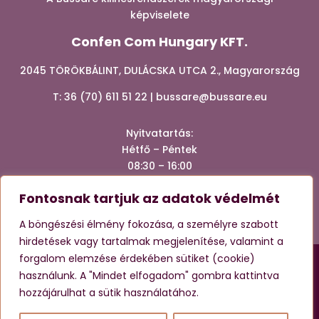
képviselete
Confen Com Hungary KFT.
2045 TÖRÖKBÁLINT, DULÁCSKA UTCA 2., Magyarország
T:
36 (70) 611 51 22
|
bussare@bussare.eu
Nyitvatartá
s:
Hétfő – Péntek
08:30 – 16:00
Fontosnak tartjuk az adatok védelmét




A böngészési élmény fokozása, a személyre szabott
hirdetések vagy tartalmak megjelenítése, valamint a
forgalom elemzése érdekében sütiket (cookie)
használunk. A "Mindet elfogadom" gombra kattintva
Ez az oldal reCAPTCHA-val védett, és a Google
Adatvédelmi
irányelvei
és
Szolgáltatási feltételei
érvényesek.
hozzájárulhat a sütik használatához.