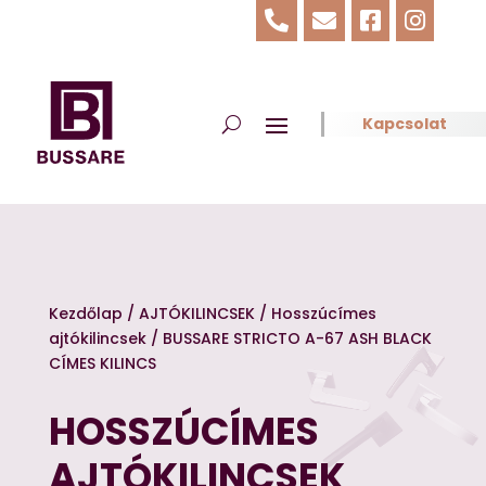




Kapcsolat
Kezdőlap
/
AJTÓKILINCSEK
/
Hosszúcímes
ajtókilincsek
/ BUSSARE STRICTO A-67 ASH BLACK
CÍMES KILINCS
HOSSZÚCÍMES
AJTÓKILINCSEK