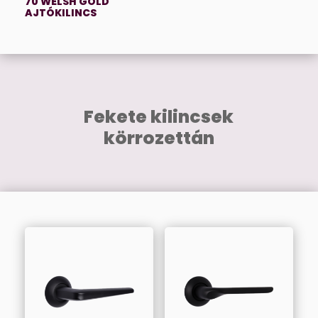
70 WELSH GOLD
AJTÓKILINCS
Fekete kilincsek
körrozettán