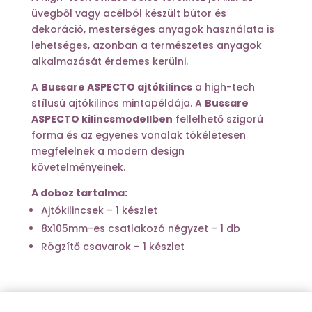
üvegből vagy acélból készült bútor és
dekoráció, mesterséges anyagok használata is
lehetséges, azonban a természetes anyagok
alkalmazását érdemes kerülni.
A
Bussare ASPECTO ajtókilincs
a high-tech
stílusú ajtókilincs mintapéldája. A
Bussare
ASPECTO kilincsmodellben
fellelhető szigorú
forma és az egyenes vonalak tökéletesen
megfelelnek a modern design
követelményeinek.
A doboz tartalma:
Ajtókilincsek – 1 készlet
8x105mm-es csatlakozó négyzet – 1 db
Rögzítő csavarok – 1 készlet