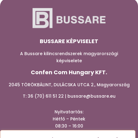
BUSSARE KÉPVISELET
A Bussare kilincsrendszerek magyarországi
képviselete
Confen Com Hungary KFT.
2045 TÖRÖKBÁLINT, DULÁCSKA UTCA 2., Magyarország
T:
36 (70) 611 51 22
|
bussare@bussare.eu
Nyitvatartá
s:
Hétfő – Péntek
08:30 – 16:00