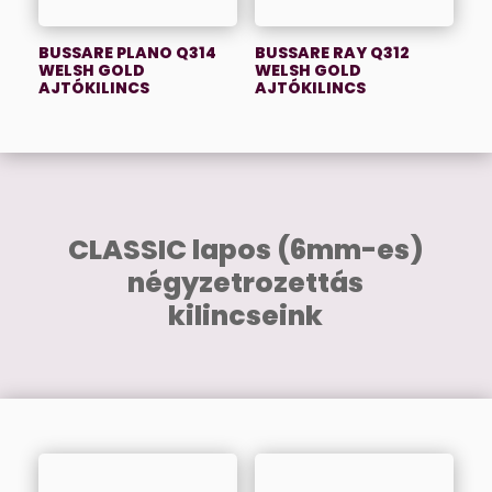
BUSSARE PLANO Q314
BUSSARE RAY Q312
WELSH GOLD
WELSH GOLD
AJTÓKILINCS
AJTÓKILINCS
CLASSIC lapos (6mm-es)
négyzetrozettás
kilincseink