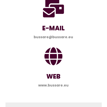

E-MAIL
bussare@bussare.eu

WEB
www.bussare.eu