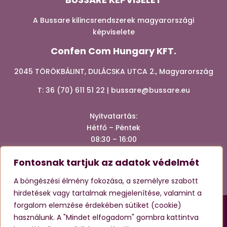
A Bussare kilincsrendszerek magyarországi
képviselete
Confen Com Hungary KFT.
2045 TÖRÖKBÁLINT, DULÁCSKA UTCA 2., Magyarország
T:
36 (70) 611 51 22
|
bussare@bussare.eu
Nyitvatartá
s:
Hétfő – Péntek
08:30 – 16:00
Fontosnak tartjuk az adatok védelmét




A böngészési élmény fokozása, a személyre szabott
hirdetések vagy tartalmak megjelenítése, valamint a
forgalom elemzése érdekében sütiket (cookie)
használunk. A "Mindet elfogadom" gombra kattintva
Ez az oldal reCAPTCHA-val védett, és a Google
Adatvédelmi