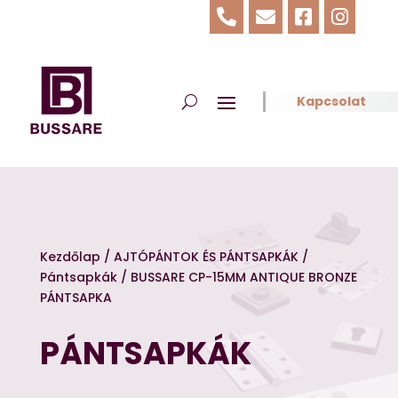




Kapcsolat
Kezdőlap
/
AJTÓPÁNTOK ÉS PÁNTSAPKÁK
/
Pántsapkák
/ BUSSARE CP-15MM ANTIQUE BRONZE
PÁNTSAPKA
PÁNTSAPKÁK