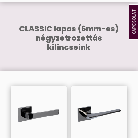
KAPCSOLAT
CLASSIC lapos (6mm-es)
négyzetrozettás
kilincseink