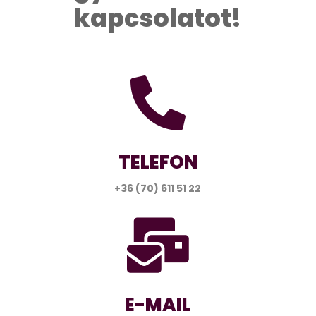
kapcsolatot!

TELEFON
+36 (70) 611 51 22

E-MAIL