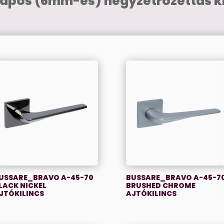
lapos (6mm-es) négyzetrozettás ki
USSARE_BRAVO A-45-70
BUSSARE_BRAVO A-45-7
LACK NICKEL
BRUSHED CHROME
JTÓKILINCS
AJTÓKILINCS