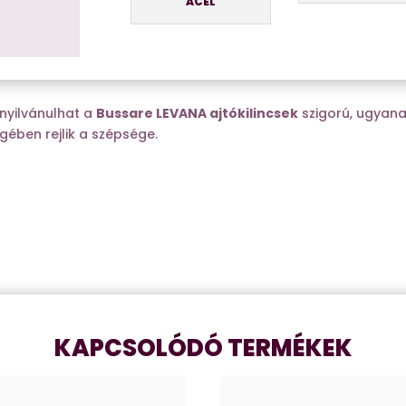
ACÉL
nyilvánulhat a
Bussare LEVANA ajtókilincsek
szigorú, ugyana
ében rejlik a szépsége.
KAPCSOLÓDÓ TERMÉKEK