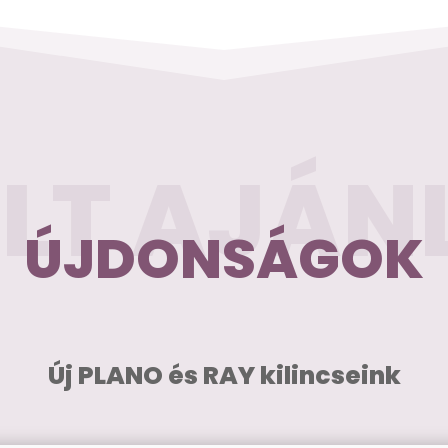
ELT AJÁN
ÚJDONSÁGOK
Új PLANO és RAY kilincseink