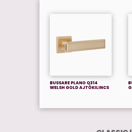
BUSSARE PLANO Q314
B
WELSH GOLD AJTÓKILINCS
G