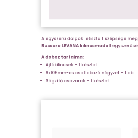
A egyszerű dolgok letisztult szépsége meg
Bussare LEVANA kilincsmodell
egyszerűség
A doboz tartalma:
Ajtókilincsek – 1 készlet
8x105mm-es csatlakozó négyzet – 1 db
Rögzítő csavarok – 1 készlet