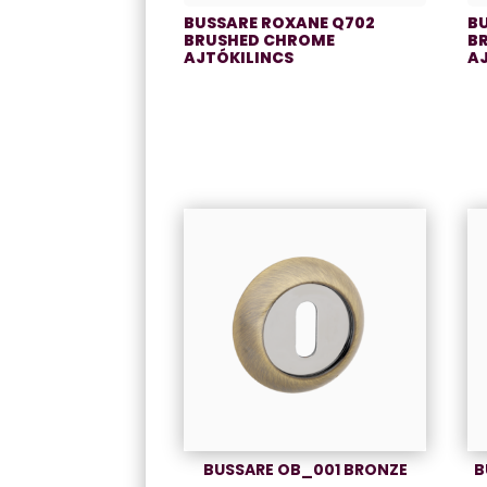
BUSSARE ROXANE Q702
B
BRUSHED CHROME
B
AJTÓKILINCS
A
BUSSARE OB_001 BRONZE
B