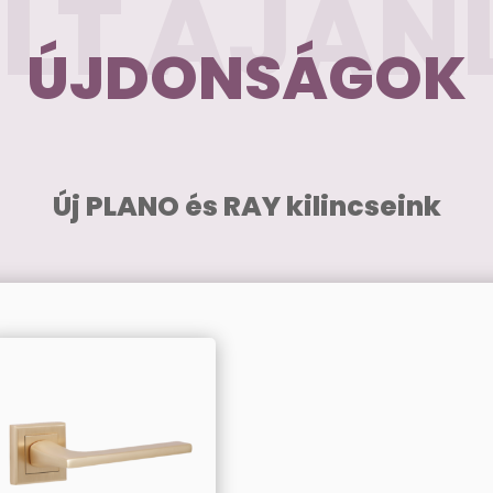
ELT AJÁN
ÚJDONSÁGOK
Új PLANO és RAY kilincseink