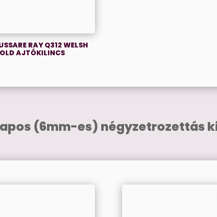
USSARE RAY Q312 WELSH
OLD AJTÓKILINCS
lapos (6mm-es) négyzetrozettás ki