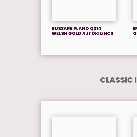
BUSSARE PLANO Q314
B
WELSH GOLD AJTÓKILINCS
G
CLASSIC 