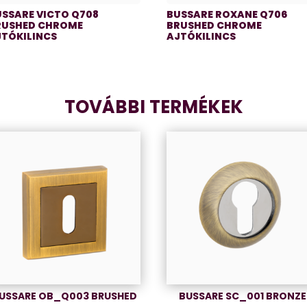
USSARE VICTO Q708
BUSSARE ROXANE Q706
RUSHED CHROME
BRUSHED CHROME
JTÓKILINCS
AJTÓKILINCS
TOVÁBBI TERMÉKEK
USSARE OB_Q003 BRUSHED
BUSSARE SC_001 BRONZE