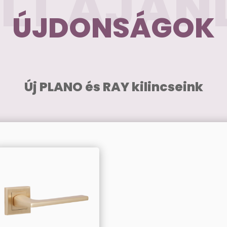
ELT AJÁN
ÚJDONSÁGOK
Új PLANO és RAY kilincseink