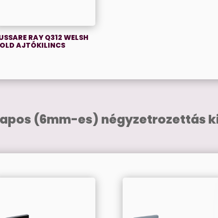
USSARE RAY Q312 WELSH
OLD AJTÓKILINCS
lapos (6mm-es) négyzetrozettás ki