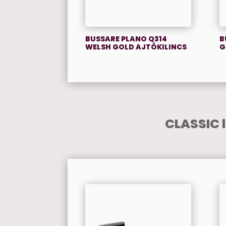
BUSSARE PLANO Q314
B
WELSH GOLD AJTÓKILINCS
G
CLASSIC 