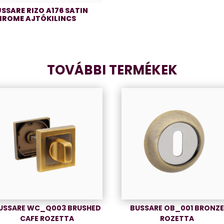
SSARE RIZO A176 SATIN
HROME AJTÓKILINCS
TOVÁBBI TERMÉKEK
USSARE WC_Q003 BRUSHED
BUSSARE OB_001 BRONZ
CAFE ROZETTA
ROZETTA