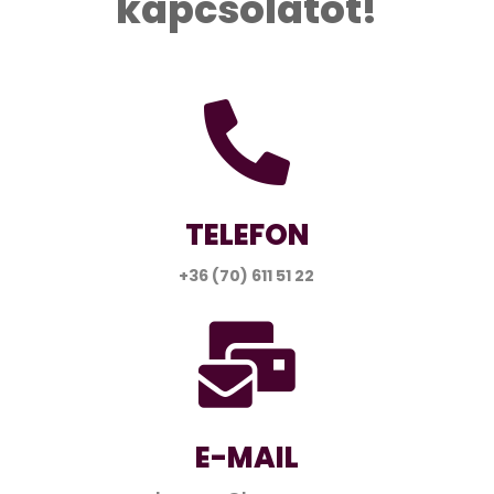
kapcsolatot!

TELEFON
+36 (70) 611 51 22

E-MAIL