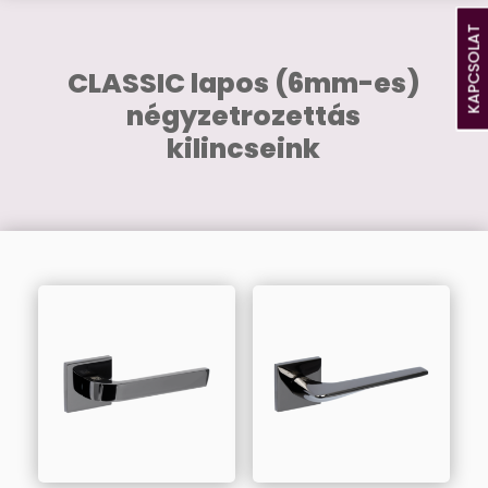
KAPCSOLAT
CLASSIC lapos (6mm-es)
négyzetrozettás
kilincseink