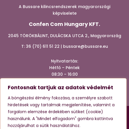
A Bussare kilincsrendszerek magyarországi
képviselete
Confen Com Hungary KFT.
2045 TÖRÖKBÁLINT, DULÁCSKA UTCA 2., Magyarország
T:
36 (70) 611 51 22
|
bussare@bussare.eu
Nyitvatartá
s:
Hétfő – Péntek
08:30 – 16:00
Fontosnak tartjuk az adatok védelmét




A böngészési élmény fokozása, a személyre szabott
hirdetések vagy tartalmak megjelenítése, valamint a
forgalom elemzése érdekében sütiket (cookie)
Ez az oldal reCAPTCHA-val védett, és a Google
Adatvédelmi
használunk. A "Mindet elfogadom" gombra kattintva
irányelvei
és
Szolgáltatási feltételei
érvényesek.
hozzájárulhat a sütik használatához.