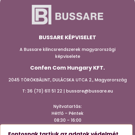
BUSSARE KÉPVISELET
A Bussare kilincsrendszerek magyarországi
képviselete
Confen Com Hungary KFT.
2045 TÖRÖKBÁLINT, DULÁCSKA UTCA 2., Magyarország
T:
36 (70) 611 51 22
|
bussare@bussare.eu
Nyitvatartá
s:
Hétfő – Péntek
08:30 – 16:00
Fontosnak tartjuk az adatok védelmét