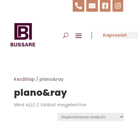




Kapcsolat
Kezdőlap
/ plano&ray
plano&ray
Mind a(z) 2 találat megjelenítve