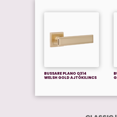
BUSSARE PLANO Q314
B
WELSH GOLD AJTÓKILINCS
G