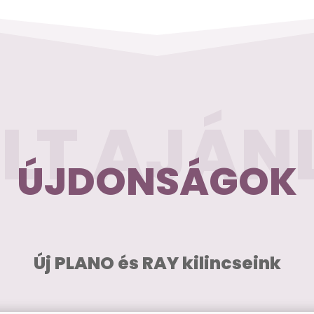
ELT AJÁN
ÚJDONSÁGOK
Új PLANO és RAY kilincseink