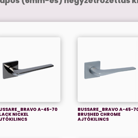
lapos (6mm-es) négyzetrozettás ki
USSARE_BRAVO A-45-70
BUSSARE_BRAVO A-45-7
LACK NICKEL
BRUSHED CHROME
JTÓKILINCS
AJTÓKILINCS