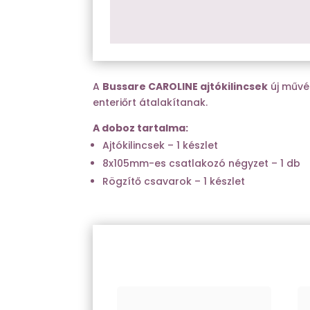
A
Bussare CAROLINE ajtókilincsek
új művé
enteriőrt átalakítanak.
A doboz tartalma:
Ajtókilincsek – 1 készlet
8x105mm-es csatlakozó négyzet – 1 db
Rögzítő csavarok – 1 készlet