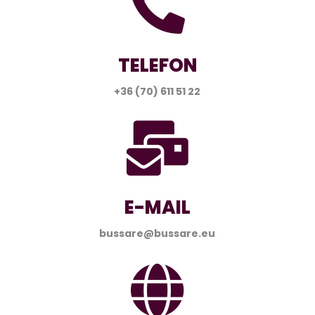

TELEFON
+36 (70) 611 51 22

E-MAIL
bussare@bussare.eu
