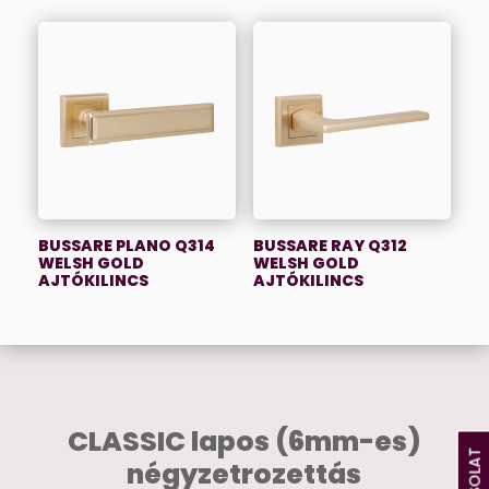
BUSSARE PLANO Q314
BUSSARE RAY Q312
WELSH GOLD
WELSH GOLD
AJTÓKILINCS
AJTÓKILINCS
CLASSIC lapos (6mm-es)
négyzetrozettás