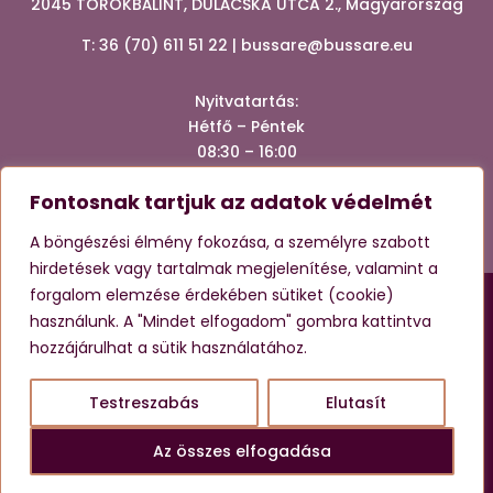
2045 TÖRÖKBÁLINT, DULÁCSKA UTCA 2., Magyarország
T:
36 (70) 611 51 22
|
bussare@bussare.eu
Nyitvatartá
s:
Hétfő – Péntek
08:30 – 16:00
Fontosnak tartjuk az adatok védelmét




A böngészési élmény fokozása, a személyre szabott
hirdetések vagy tartalmak megjelenítése, valamint a
forgalom elemzése érdekében sütiket (cookie)
Ez az oldal reCAPTCHA-val védett, és a Google
Adatvédelmi
használunk. A "Mindet elfogadom" gombra kattintva
irányelvei
és
Szolgáltatási feltételei
érvényesek.
hozzájárulhat a sütik használatához.
Testreszabás
Elutasít
© 2025 | Confen Com Hungary Kft. – Minden jog
HU
Az összes elfogadása
fenntartva!